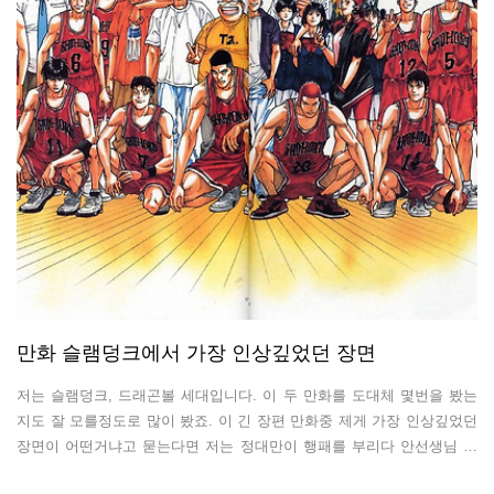
만화 슬램덩크에서 가장 인상깊었던 장면
저는 슬램덩크, 드래곤볼 세대입니다. 이 두 만화를 도대체 몇번을 봤는
지도 잘 모를정도로 많이 봤죠. 이 긴 장편 만화중 제게 가장 인상깊었던
장면이 어떤거냐고 묻는다면 저는 정대만이 행패를 부리다 안선생님 앞
에서 눈물을 흘리며 "농구가 하고 싶어요." 라고 말하는 장면이라고 말하