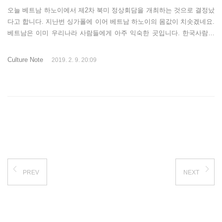
오늘 베트남 하노이에서 제2차 북미 정상회담을 개최하는 것으로 결정났
다고 합니다. 지난번 싱가폴에 이어 베트남 하노이의 몸값이 치솟겠네요.
베트남은 이미 우리나라 사람들에게 아주 익숙한 곳입니다. 한국사람들
이 가장 많이 간 국가 중 하나입니다. 작년에는 하노이보다는 다낭이 아
주 옆동네처럼 친숙하게 느껴질 정도로 많은 한국사람들이 여행을 갔던
Culture Note
2019. 2. 9. 20:09
곳입니다. 하노이도 괜찮은 곳이에요. 수도이지만 호치민보다 낙후되어
보입니다. 호치민은 좀 대도시 같은데 하노이는 아직도 옛 정취를 간직한
듯한 모양새입니다. 그럼에도 불구하고 많은 여행객들이 머무는 도시가
하노이입니다. 이 도시만의 맛이 있어요. 맛있는 것도 많은 곳입니다. 가
장 대표적인 곳으로 백종원 쌀국수로 알려진 '퍼짜쭈엔', 오바마 분짜로
알려진 '흐엉리엔'..
PREV
NEXT