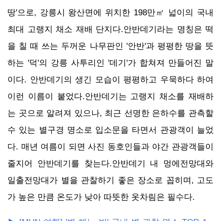
땅'으로, 강릉시 왕산면에 위치한 198만㎡ 넓이의 국내
최대 고랭지 채소 재배 단지다.안반데기라는 명칭은 떡
을 칠 때 쓰는 두꺼운 나무판인 '안반'과 평평한 땅을 뜻
하는 '덕'의 강릉 사투리인 '데기'가 합쳐져 만들어진 말
이다. 안반데기의 생긴 모습이 평평하고 우묵하다 하여
이런 이름이 붙었다.안반데기는 고랭지 채소를 재배하
는 곳으로 알려져 있으나, 최근 선명한 은하수를 관측할
수 있는 별구경 명소로 입소문을 타면서 관광객이 늘었
다. 매년 여름이 되면 사진 동호인들과 야간 관광객들이
줄지어 안반데기를 찾는다.안반데기 내 멍에전망대와
일출전망대가 별을 관찰하기 좋은 장소로 꼽히며, 고도
가 높은 만큼 온도가 낮아 따뜻한 옷차림은 필수다.