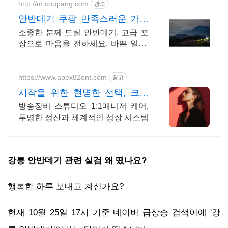
http://m.coupang.com
광고
안반데기 쿠팡 만족스러운 가성
비 선물
소중한 분께 드릴 안반데기, 고급 포
장으로 마음을 전하세요. 바쁜 일상,
우리 가족 건강을 챙겨보세요. 신선
한 농산물 세트가 필요할 때.
https://www.apex82ent.com
광고
시작을 위한 현명한 선택, 크리
에이터, BJ 상시 모집
방송장비 스튜디오 1:1매니저 케어,
투명한 정산과 체계적인 성장 시스템
강릉 안반데기 관련 실검 왜 떴나요?
행복한 하루 보내고 계신가요?
현재 10월 25일 17시 기준 네이버 급상승 검색어에 '강